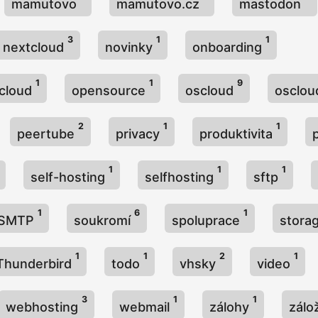
mamutovo
mamutovo.cz
mastodon
3
1
1
nextcloud
novinky
onboarding
1
1
9
 cloud
opensource
oscloud
osclou
2
1
1
peertube
privacy
produktivita
1
1
1
self-hosting
selfhosting
sftp
1
6
1
SMTP
soukromí
spoluprace
stora
1
1
2
1
Thunderbird
todo
vhsky
video
3
1
1
webhosting
webmail
zálohy
zálo