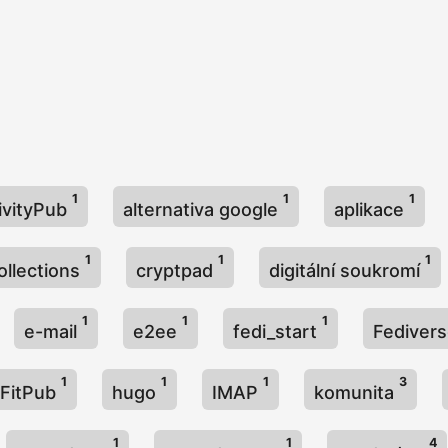
1
1
1
ivityPub
alternativa google
aplikace
1
1
1
ollections
cryptpad
digitální soukromí
1
1
1
e-mail
e2ee
fedi_start
Fediver
1
1
1
3
FitPub
hugo
IMAP
komunita
1
1
4