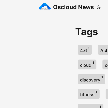
Oscloud News
Tags
1
4.6
Act
1
cloud
c
1
discovery
1
fitness
1