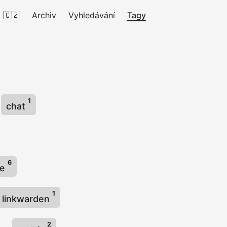
🇨🇿
Archiv
Vyhledávání
Tagy
1
chat
6
se
1
linkwarden
2