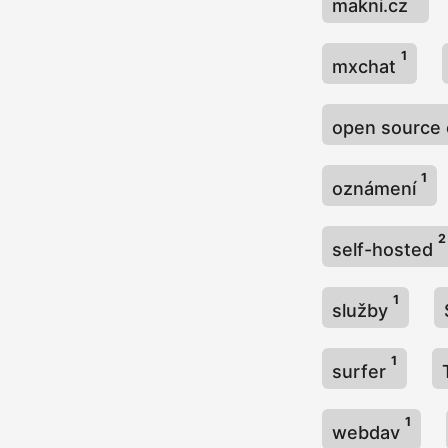
makni.cz
1
mxchat
open source
1
oznámení
2
self-hosted
1
služby
1
surfer
1
webdav