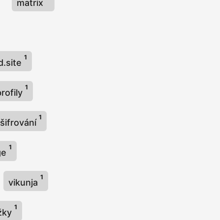
matrix
1
d.site
1
profily
1
šifrování
1
ge
1
vikunja
1
žky