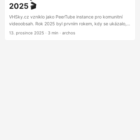
2025 🎬
propásl, můžeš si ji dohnat. Ořez videa V editoru (Studio)
přibyla možnost odstranit vybraný úsek videa – stačí zadat
VHSky.cz vzniklo jako PeerTube instance pro komunitní
začátek a konec segmentu. ...
videoobsah. Rok 2025 byl prvním rokem, kdy se ukázalo,
že má smysl projekt dělat dál. Proč vlastně PeerTube? 🤔
13. prosince 2025
·
3 min
·
archos
YouTube se stal faktickým monopolem na video hosting.
Pravidla se mění podle toho, jak se to hodí korporátu,
algoritmy rozhodují o tom, co se dostane k divákům, a celý
systém stojí na centralizovaném modelu, který tvůrcům
dává minimální kontrolu. VHSky.cz vzniklo jako alternativa
pro ty, kteří chtějí publikovat videa bez reklam, bez
sledování a bez závislosti na jedné komerční platformě. Ne
jako náhrada YouTube, ale jako svobodná možnost vedle
něj. ...