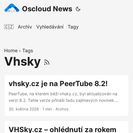
Oscloud News
🇨🇿
Archiv
Vyhledávání
Tagy
Home
Tags
»
Vhsky
vhsky.cz je na PeerTube 8.2!
PeerTube, na kterém běží vhsky.cz, byl aktualizován na
verzi 8.2. Tahle verze přináší řadu zajímavých novinek.
Převod kanálu Vlastník kanálu nyní může převést správu na
30. května 2026
·
1 min
·
Archos
jiný účet na platformě. Pokud kanál spravovalo více lidí,
zůstanou i po převodu. Pozastavení livestreamu Při
sledování živého přenosu lze stream pozastavit a po
VHSky.cz – ohlédnutí za rokem
návratu pokračovat od místa, kde jsi přestal. Pokud jsi část