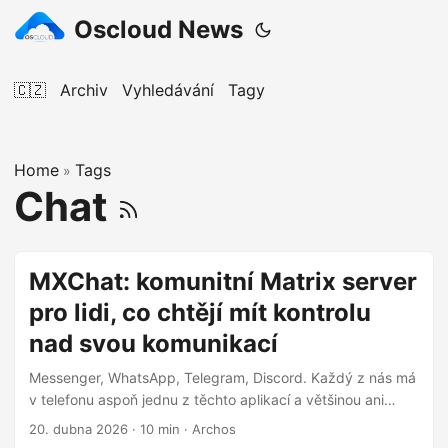
Oscloud News
🇨🇿
Archiv
Vyhledávání
Tagy
Home
Tags
»
Chat
MXChat: komunitní Matrix server
pro lidi, co chtějí mít kontrolu
nad svou komunikací
Messenger, WhatsApp, Telegram, Discord. Každý z nás má
v telefonu aspoň jednu z těchto aplikací a většinou ani
nepřemýšlíme nad tím, komu vlastně posíláme své zprávy.
20. dubna 2026
·
10 min
·
Archos
MXChat je jiný přístup k chatování – komunitní server