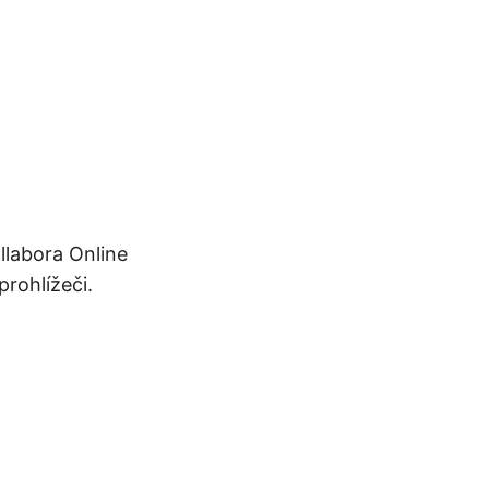
ollabora Online
rohlížeči.