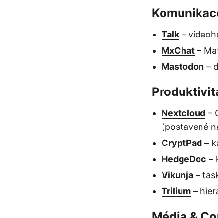
Komunikac
Talk
– videoho
MxChat
– Mat
Mastodon
– d
Produktivit
Nextcloud
– C
(postavené na
CryptPad
– k
HedgeDoc
– 
Vikunja
– tas
Trilium
– hie
Média & Co