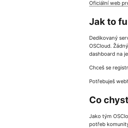
Oficiální web p
Jak to f
Dedikovaný serv
OSCloud. Žádný 
dashboard na j
Chceš se regist
Potřebuješ webh
Co chys
Jako tým OSClou
potřeb komunity