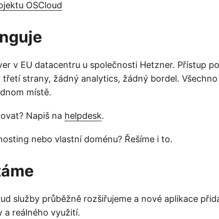
rojektu OSCloud
unguje
er v EU datacentru u společnosti Hetzner. Přístup p
třetí strany, žádný analytics, žádný bordel. Všechno 
ednom místě.
rovat? Napiš na
helpdesk
.
osting nebo vlastní doménu? Řešíme i to.
táme
d služby průběžně rozšiřujeme a nové aplikace při
 a reálného využití.