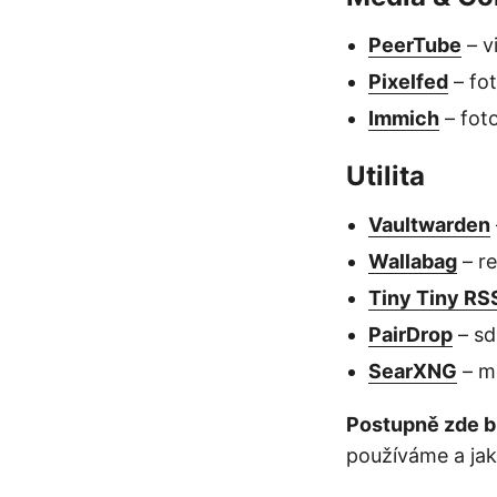
PeerTube
– v
Pixelfed
– fo
Immich
– foto
Utilita
Vaultwarden
Wallabag
– re
Tiny Tiny RS
PairDrop
– sd
SearXNG
– m
Postupně zde b
používáme a jak