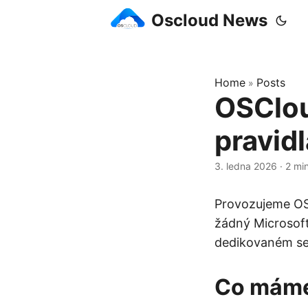
Oscloud News
Home
Posts
»
OSClou
pravidl
3. ledna 2026
·
2 mi
Provozujeme OSC
žádný Microsoft
dedikovaném se
Co máme 