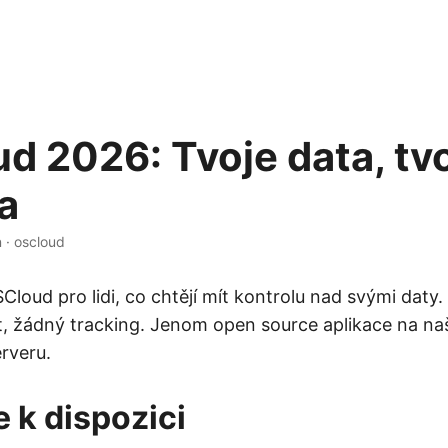
d 2026: Tvoje data, tv
a
n
·
oscloud
loud pro lidi, co chtějí mít kontrolu nad svými daty
, žádný tracking. Jenom open source aplikace na n
rveru.
k dispozici