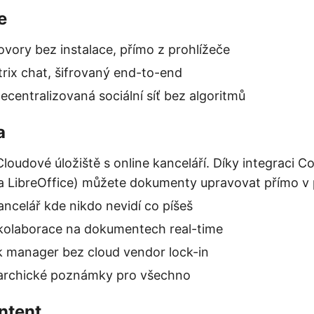
e
vory bez instalace, přímo z prohlížeče
rix chat, šifrovaný end-to-end
ecentralizovaná sociální síť bez algoritmů
a
loudové úložiště s online kanceláří. Díky integraci C
 LibreOffice) můžete dokumenty upravovat přímo v p
ancelář kde nikdo nevidí co píšeš
kolaborace na dokumentech real-time
k manager bez cloud vendor lock-in
rarchické poznámky pro všechno
ntent