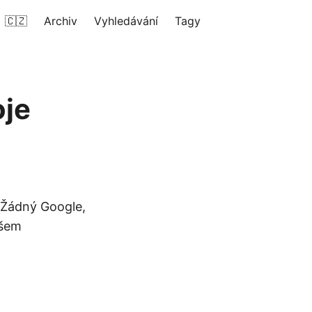
🇨🇿
Archiv
Vyhledávání
Tagy
oje
. Žádný Google,
ašem