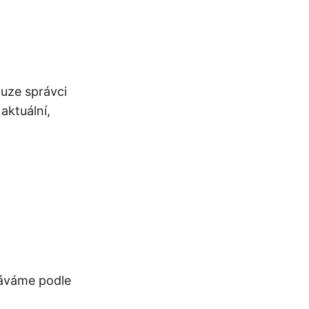
ouze správci
aktuální,
dáváme podle