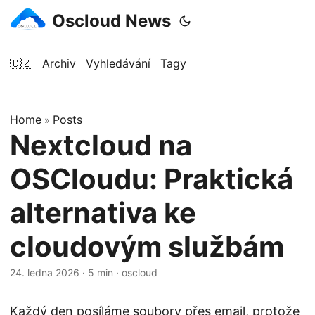
Oscloud News
🇨🇿
Archiv
Vyhledávání
Tagy
Home
Posts
»
Nextcloud na
OSCloudu: Praktická
alternativa ke
cloudovým službám
24. ledna 2026
·
5 min
·
oscloud
Každý den posíláme soubory přes email, protože