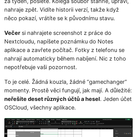
za týden, pošlete. Kolega soubor stáhne, upraví,
nahraje zpět. Vidíte historii verzí, takže když
něco pokazí, vrátíte se k původnímu stavu.
Večer
si nahrajete screenshot z práce do
Nextcloudu, napíšete poznámku do Notes
aplikace a zavřete počítač. Fotky z telefonu se
nahrají automaticky během nabíjení. Nic z toho
nepotřebuje vaši pozornost.
To je celé. Žádná kouzla, žádné “gamechanger”
momenty. Prostě věci fungují, jak mají. A důležité:
neřešíte deset různých účtů a hesel
. Jeden účet
OSCloud, všechny aplikace.